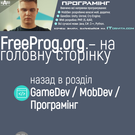
FreeProg.org
– на
головну сторінку
назад в розділ
GameDev / MobDev /
Програмінг