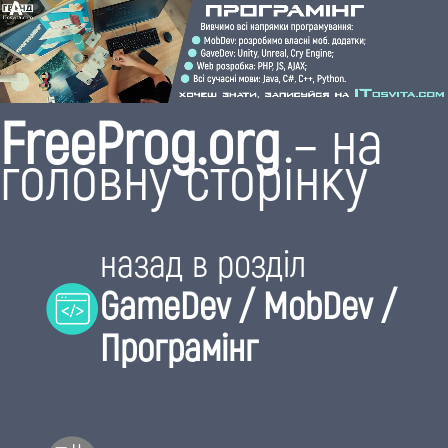
FreeProg.org
– на
головну сторінку
назад в розділ
GameDev / MobDev /
Програмінг