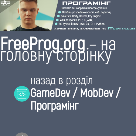
FreeProg.org
– на
головну сторінку
назад в розділ
GameDev / MobDev /
Програмінг